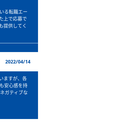
いる転職エー
た上で応募で
も提供してく
2022/04/14
いますが、各
も安心感を持
。ネガティブな